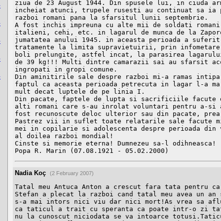
ziua de 23 August 1944. Din spusele lui, in ciuda arm
-
incheiat atunci, trupele rusesti au continuat sa ia p
razboi romani pana la sfarsitul lunii septembrie.

-
A fost inchis impreuna cu alte mii de soldati romani,
italieni, cehi, etc. in lagarul de munca de la Zaporo
jumatatea anului 1945. in aceasta perioada a suferit 
-
tratamente la limita supravietuirii, prin infometare,
boli prelungite, astfel incat, la parasirea lagarului
-
de 39 kg!!! Multi dintre camarazii sai au sfarsit aco
ingropati in gropi comune. 

-
Din aminitirile sale despre razboi mi-a ramas intipar
faptul ca aceasta perioada petrecuta in lagar l-a mar
mult decat luptele de pe linia I.

Din pacate, faptele de lupta si sacrificiile facute d
alti romani care s-au inrolat voluntari pentru a-si a
fost recunoscute deloc ulterior sau din pacate, prea 
Pastrez vii in suflet toate relatarile sale facute mi
mei in copilarie si adolescenta despre perioada din v
al doilea razboi mondial!

Cinste si memorie eterna! Dumnezeu sa-l odihneasca!

Popa R. Marin (07.08.1921 - 05.02.2000)
Nadia Koç
(2 February 2007)
Tatal meu Antuca Anton a crescut fara tata pentru ca 
Stefan a plecat la razboi cand tatal meu avea un an s
s-a mai intors nici viu dar nici mort!As vrea sa aflu
ca taticul a trait cu speranta ca poate intr-o zi tat
nu la cunoscut niciodata se va intoarce totusi.Taticu