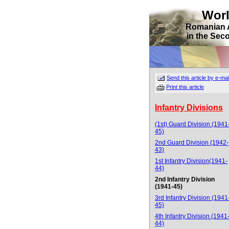
Wor
Romanian 
in the Sec
Send this article by e-mai
Print this article
Infantry Divisions
(1st) Guard Division (1941
45)
2nd Guard Division (1942-
43)
1st Infantry Division(1941-
44)
2nd Infantry Division
(1941-45)
3rd Infantry Division (1941
45)
4th Infantry Division (1941
44)