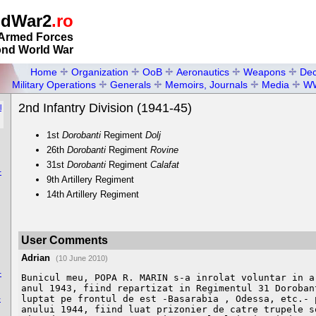
ldWar2
.ro
Armed Forces
ond World War
Home
Organization
OoB
Aeronautics
Weapons
Dec
Military Operations
Generals
Memoirs, Journals
Media
W
2nd Infantry Division (1941-45)
l
1st
Dorobanti
Regiment
Dolj
26th
Dorobanti
Regiment
Rovine
31st
Dorobanti
Regiment
Calafat
-
9th Artillery Regiment
14th Artillery Regiment
User Comments
Adrian
(10 June 2010)
-
Bunicul meu, POPA R. MARIN s-a inrolat voluntar in ar
anul 1943, fiind repartizat in Regimentul 31 Dorobant
-
luptat pe frontul de est -Basarabia , Odessa, etc.- p
anului 1944, fiind luat prizonier de catre trupele so