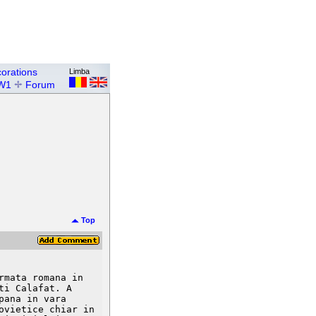
orations
Limba
W1
Forum
Top
mata romana in 
i Calafat. A 
ana in vara 
vietice chiar in 