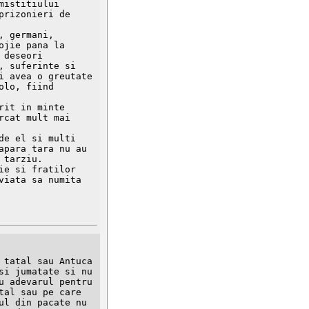
istitiului 
rizonieri de 
 germani, 
jie pana la 
deseori 
 suferinte si 
 avea o greutate 
lo, fiind 
it in minte 
cat mult mai 
e el si multi 
para tara nu au 
tarziu.

e si fratilor 
iata sa numita 
tatal sau Antuca 
i jumatate si nu 
 adevarul pentru 
al sau pe care 
l din pacate nu 