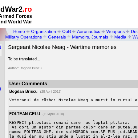
ldWar2
.ro
Armed Forces
ond World War
Home
Organization
OoB
Aeronautics
Weapons
Dec
Military Operations
Generals
Memoirs, Journals
Media
W
Sergeant Nicolae Neag - Wartime memories
l
To be translated...
Author: Bogdan Briscu
User Comments
l
Bogdan Briscu
(28 April 2012)
Veteranul de rãzboi Nicolae Neag a murit în cursul a
FOLTEAN GELU
(19 April 2010)
RESPECT pt.ostasi romani care  au luptat pt.tara.

 As dori un ajutor din partea celor care ar putea.Bunicul meu se 
numea FOLTEAN GHE. din satMORODA com.SELEUS jud.ARAD 
la Rusi dar nu stiu unde a luptat in al-2-lea raz. mo