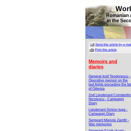
Wor
Romanian 
in the Sec
Send this article by e-mai
Print this article
Memoirs and
diaries
General Iosif Teodorescu -
Operative memoir on the
last fights preceding the fal
of Odessa
2nd Lieutenant Constantin
Nicolescu - Campaign
Diary
Lieutenant Simion Iuga -
Campaign Diary
Sergeant Manole Zamfir -
War memories
Sergeant Sandu Aurel -