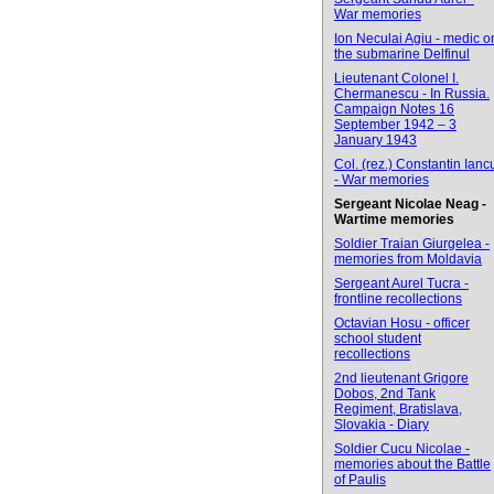
War memories
Ion Neculai Agiu - medic o
the submarine Delfinul
Lieutenant Colonel I.
Chermanescu - In Russia.
Campaign Notes 16
September 1942 – 3
January 1943
Col. (rez.) Constantin Ianc
- War memories
Sergeant Nicolae Neag -
Wartime memories
Soldier Traian Giurgelea -
memories from Moldavia
Sergeant Aurel Tucra -
frontline recollections
Octavian Hosu - officer
school student
recollections
2nd lieutenant Grigore
Dobos, 2nd Tank
Regiment, Bratislava,
Slovakia - Diary
Soldier Cucu Nicolae -
memories about the Battle
of Paulis