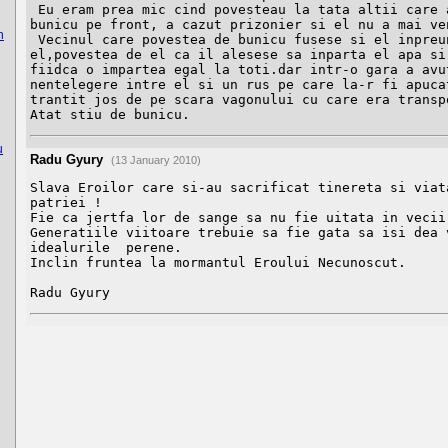
 Eu eram prea mic cind povesteau la tata altii care a-u fost cu 
bunicu pe front, a cazut prizonier si el nu a mai ven
n
 Vecinul care povestea de bunicu fusese si el inpreuna prizonier cu 
el,povestea de el ca il alesese sa inparta el apa si 
fiidca o impartea egal la toti.dar intr-o gara a avut
nentelegere intre el si un rus pe care la-r fi apucat
trantit jos de pe scara vagonului cu care era transpo
Atat stiu de bunicu.
u
Radu Gyury
(13 January 2010)
Slava Eroilor care si-au sacrificat tinereta si viata
patriei !

Fie ca jertfa lor de sange sa nu fie uitata in vecii 
Generatiile viitoare trebuie sa fie gata sa isi dea v
idealurile  perene.

Inclin fruntea la mormantul Eroului Necunoscut.

Radu Gyury