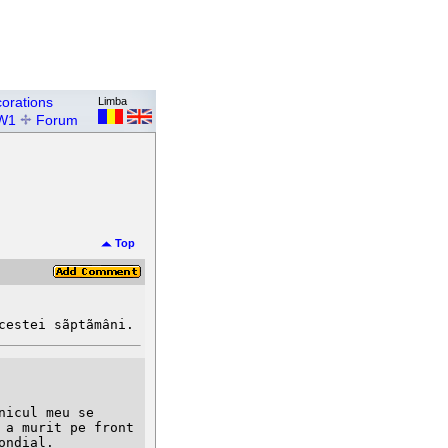
orations
Limba
W1
Forum
Top
cestei sãptãmâni.
a murit pe front 
ndial.
